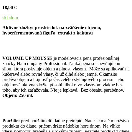
18,90 €
skladom
Aktívne zložky: prostriedok na zväčšenie objemu,
hyperfermentovaná figuľa, extrakt z kaktusu
VOLUME UP MOUSSE
je modelovacia pena profesionálnej
značky Haircompany Professional. Ľahká pena so spevňujúcou
silou, ktorá poskytuje objem a plnosť vlasom. Môže sa aplikovať na
kučeravé alebo rovné vlasy, či už dlhé alebo jemné. Okamžite
pridáva objem a hojnosť počas celého stylingového procesu. Jeho
objemová aktívna zložka pôsobí hlboko vo vlasovom vlákne bez
toho, aby ich zaťažovala. Nie je lepkavá. Bez obsahu parabénov.
Objem: 250 ml.
Použitie:
pred použitím dôkladne pretrepte. Naneste malé množstvo
produktu do dlane, pričom držte nádobku hore dnom. Na vlhké
vlasy, pomocou hrebeňa s širokými zubami, vezmite produkt z dlane