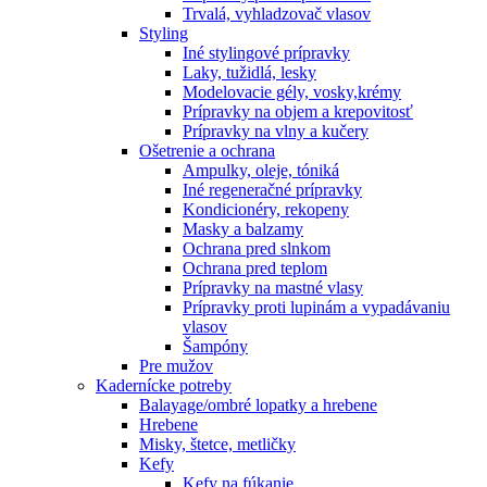
Trvalá, vyhladzovač vlasov
Styling
Iné stylingové prípravky
Laky, tužidlá, lesky
Modelovacie gély, vosky,krémy
Prípravky na objem a krepovitosť
Prípravky na vlny a kučery
Ošetrenie a ochrana
Ampulky, oleje, tóniká
Iné regeneračné prípravky
Kondicionéry, rekopeny
Masky a balzamy
Ochrana pred slnkom
Ochrana pred teplom
Prípravky na mastné vlasy
Prípravky proti lupinám a vypadávaniu
vlasov
Šampóny
Pre mužov
Kadernícke potreby
Balayage/ombré lopatky a hrebene
Hrebene
Misky, štetce, metličky
Kefy
Kefy na fúkanie