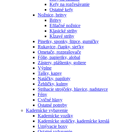
Kefy na rozčesávanie
Ostatné kefy
Nožnice, britvy
Britvy
Efilačné nožnice
Klasické strihy
Kĺzavé strihy
Pinetky, sponky, štipce, gumičky
Rukavice, čiapky, sieťky
Ometače, rozprašovače
Fólie, papieriky, alobal
Zástery, pláštenky, goliere
Výplne
Tašky, kapsy
Natáčky, papiloty
Žehličky, kulmy
Strihacie strojčeky, hlavice, nadstavce
Fény
Cvičné hlavy
Ostatné potreby
Kadernícke vybavenie
Kadernícke vozíky
Kadernícke stoličky, kadernícke kreslá
Umývacie boxy
Ostatné vybavenie