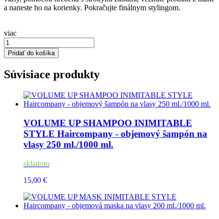
a naneste ho na korienky. Pokračujte finálnym stylingom.
viac
Pridať do košíka
Súvisiace produkty
VOLUME UP SHAMPOO INIMITABLE
STYLE Haircompany - objemový šampón na
vlasy 250 ml./1000 ml.
skladom
15,00 €