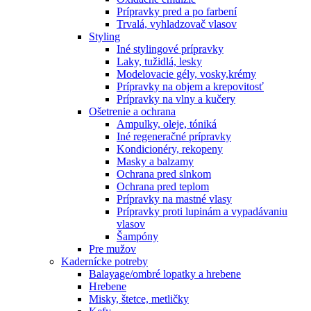
Prípravky pred a po farbení
Trvalá, vyhladzovač vlasov
Styling
Iné stylingové prípravky
Laky, tužidlá, lesky
Modelovacie gély, vosky,krémy
Prípravky na objem a krepovitosť
Prípravky na vlny a kučery
Ošetrenie a ochrana
Ampulky, oleje, tóniká
Iné regeneračné prípravky
Kondicionéry, rekopeny
Masky a balzamy
Ochrana pred slnkom
Ochrana pred teplom
Prípravky na mastné vlasy
Prípravky proti lupinám a vypadávaniu
vlasov
Šampóny
Pre mužov
Kadernícke potreby
Balayage/ombré lopatky a hrebene
Hrebene
Misky, štetce, metličky