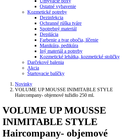
Umývacie boxy
Ostatné vybavenie
Kozmetické potreby
Dezinfekcia
Ochranné rúška tváre
Spotrebný materiál
Depilácia
Farbenie a tvar obočia, líčenie
Manikúra, pedikúra
Iný materiál a potreby
Kozmetické lehátka, kozmetické stoličky
Darčekové balenia
Akcia
Štartovacie balíčky
Novinky
VOLUME UP MOUSSE INIMITABLE STYLE
Haircompany- objemové tužidlo 250 ml.
VOLUME UP MOUSSE
INIMITABLE STYLE
Haircompany- objemové