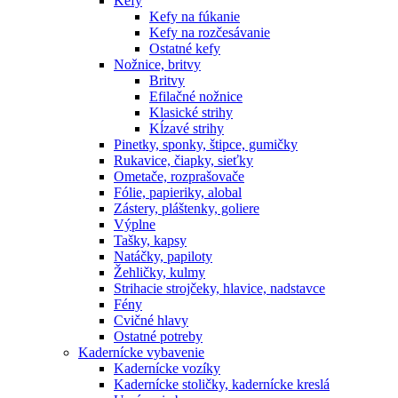
Kefy
Kefy na fúkanie
Kefy na rozčesávanie
Ostatné kefy
Nožnice, britvy
Britvy
Efilačné nožnice
Klasické strihy
Kĺzavé strihy
Pinetky, sponky, štipce, gumičky
Rukavice, čiapky, sieťky
Ometače, rozprašovače
Fólie, papieriky, alobal
Zástery, pláštenky, goliere
Výplne
Tašky, kapsy
Natáčky, papiloty
Žehličky, kulmy
Strihacie strojčeky, hlavice, nadstavce
Fény
Cvičné hlavy
Ostatné potreby
Kadernícke vybavenie
Kadernícke vozíky
Kadernícke stoličky, kadernícke kreslá