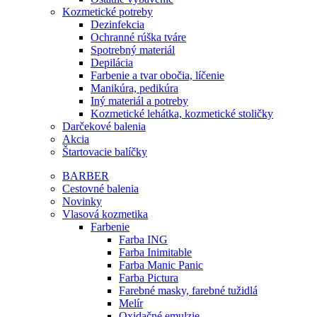
Kozmetické potreby
Dezinfekcia
Ochranné rúška tváre
Spotrebný materiál
Depilácia
Farbenie a tvar obočia, líčenie
Manikúra, pedikúra
Iný materiál a potreby
Kozmetické lehátka, kozmetické stoličky
Darčekové balenia
Akcia
Štartovacie balíčky
BARBER
Cestovné balenia
Novinky
Vlasová kozmetika
Farbenie
Farba ING
Farba Inimitable
Farba Manic Panic
Farba Pictura
Farebné masky, farebné tužidlá
Melír
Oxidačné emulzie