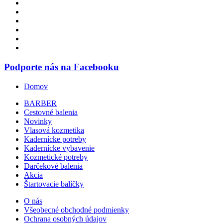
Podporte nás na Facebooku
Domov
BARBER
Cestovné balenia
Novinky
Vlasová kozmetika
Kadernícke potreby
Kadernícke vybavenie
Kozmetické potreby
Darčekové balenia
Akcia
Štartovacie balíčky
O nás
Všeobecné obchodné podmienky
Ochrana osobných údajov