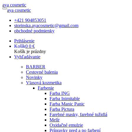
a
ya
c
osmetic
a
ya
c
osmetic
+421 904853051
storinska.ayacosmetic@gmail.com
obchodné podmienky
Prihlásenie
Košík
0
0 €
Košík je prázdny
Vyhľadávanie
BARBER
Cestovné balenia
Novinky
Vlasová kozmetika
Farbenie
Farba ING
Farba Inimitable
Farba Manic Panic
Farba Pictura
Farebné masky, farebné tužidlá
Melír
Oxidačné emulzie
Prípravky pred a po farbení