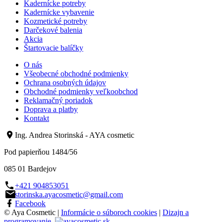
Kadernícke potreby
Kadernícke vybavenie
Kozmetické potreby
Darčekové balenia
Akcia
Štartovacie balíčky
O nás
Všeobecné obchodné podmienky
Ochrana osobných údajov
Obchodné podmienky veľkoobchod
Reklamačný poriadok
Doprava a platby
Kontakt
Ing. Andrea Storinská - AYA cosmetic
Pod papierňou 1484/56
085 01 Bardejov
+421 904853051
storinska.ayacosmetic@gmail.com
Facebook
© Aya Cosmetic |
Informácie o súboroch cookies
|
Dizajn a
programovanie