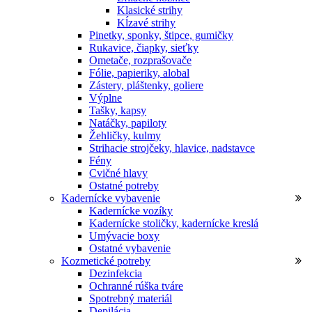
Klasické strihy
Kĺzavé strihy
Pinetky, sponky, štipce, gumičky
Rukavice, čiapky, sieťky
Ometače, rozprašovače
Fólie, papieriky, alobal
Zástery, pláštenky, goliere
Výplne
Tašky, kapsy
Natáčky, papiloty
Žehličky, kulmy
Strihacie strojčeky, hlavice, nadstavce
Fény
Cvičné hlavy
Ostatné potreby
Kadernícke vybavenie
Kadernícke vozíky
Kadernícke stoličky, kadernícke kreslá
Umývacie boxy
Ostatné vybavenie
Kozmetické potreby
Dezinfekcia
Ochranné rúška tváre
Spotrebný materiál
Depilácia