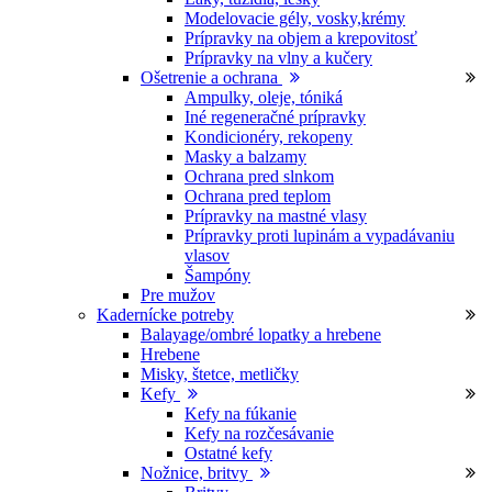
Modelovacie gély, vosky,krémy
Prípravky na objem a krepovitosť
Prípravky na vlny a kučery
Ošetrenie a ochrana
Ampulky, oleje, tóniká
Iné regeneračné prípravky
Kondicionéry, rekopeny
Masky a balzamy
Ochrana pred slnkom
Ochrana pred teplom
Prípravky na mastné vlasy
Prípravky proti lupinám a vypadávaniu
vlasov
Šampóny
Pre mužov
Kadernícke potreby
Balayage/ombré lopatky a hrebene
Hrebene
Misky, štetce, metličky
Kefy
Kefy na fúkanie
Kefy na rozčesávanie
Ostatné kefy
Nožnice, britvy