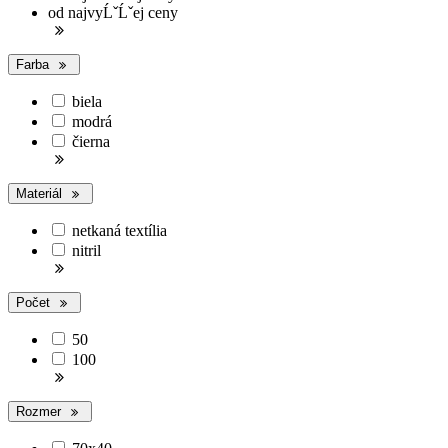
od najvyĹˇĹˇej ceny
Farba
biela
modrá
čierna
Materiál
netkaná textília
nitril
Počet
50
100
Rozmer