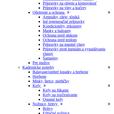
Prípravky na objem a krepovitosť
Prípravky na vlny a kučery
Ošetrenie a ochrana
Ampulky, oleje, tóniká
Iné regeneračné prípravky
Kondicionéry, rekopeny
Masky a balzamy
Ochrana pred slnkom
Ochrana pred teplom
Prípravky na mastné vlasy
Prípravky proti lupinám a vypadávaniu
vlasov
Šampóny
Pre mužov
Kadernícke potreby
Balayage/ombré lopatky a hrebene
Hrebene
Misky, štetce, metličky
Kefy
Kefy na fúkanie
Kefy na rozčesávanie
Ostatné kefy
Nožnice, britvy
Britvy
Efilačné nožnice