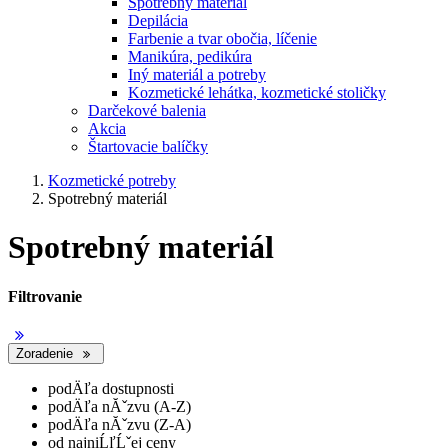
Spotrebný materiál
Depilácia
Farbenie a tvar obočia, líčenie
Manikúra, pedikúra
Iný materiál a potreby
Kozmetické lehátka, kozmetické stoličky
Darčekové balenia
Akcia
Štartovacie balíčky
Kozmetické potreby
Spotrebný materiál
Spotrebný materiál
Filtrovanie
Zoradenie
podÄľa dostupnosti
podÄľa nĂˇzvu (A-Z)
podÄľa nĂˇzvu (Z-A)
od najniĹľĹˇej ceny