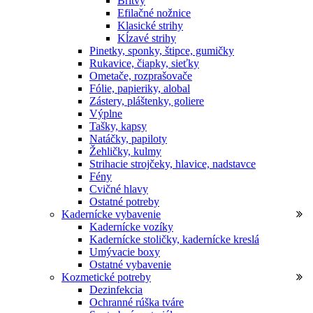
Britvy
Efilačné nožnice
Klasické strihy
Kĺzavé strihy
Pinetky, sponky, štipce, gumičky
Rukavice, čiapky, sieťky
Ometače, rozprašovače
Fólie, papieriky, alobal
Zástery, pláštenky, goliere
Výplne
Tašky, kapsy
Natáčky, papiloty
Žehličky, kulmy
Strihacie strojčeky, hlavice, nadstavce
Fény
Cvičné hlavy
Ostatné potreby
Kadernícke vybavenie
Kadernícke vozíky
Kadernícke stoličky, kadernícke kreslá
Umývacie boxy
Ostatné vybavenie
Kozmetické potreby
Dezinfekcia
Ochranné rúška tváre