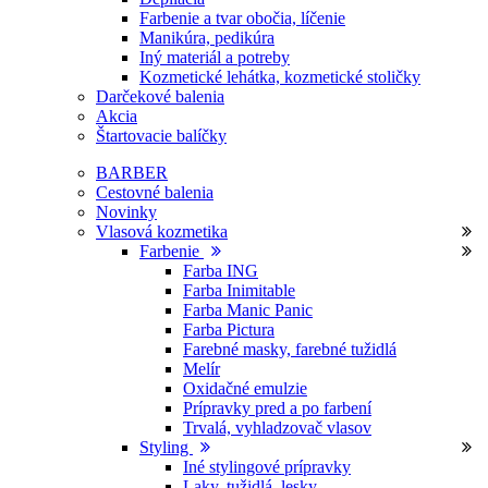
Farbenie a tvar obočia, líčenie
Manikúra, pedikúra
Iný materiál a potreby
Kozmetické lehátka, kozmetické stoličky
Darčekové balenia
Akcia
Štartovacie balíčky
BARBER
Cestovné balenia
Novinky
Vlasová kozmetika
Farbenie
Farba ING
Farba Inimitable
Farba Manic Panic
Farba Pictura
Farebné masky, farebné tužidlá
Melír
Oxidačné emulzie
Prípravky pred a po farbení
Trvalá, vyhladzovač vlasov
Styling
Iné stylingové prípravky
Laky, tužidlá, lesky