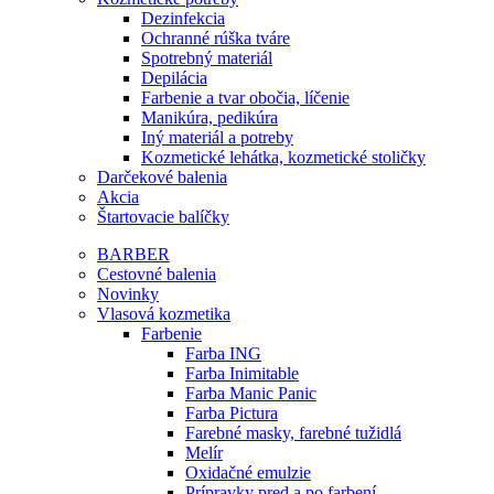
Dezinfekcia
Ochranné rúška tváre
Spotrebný materiál
Depilácia
Farbenie a tvar obočia, líčenie
Manikúra, pedikúra
Iný materiál a potreby
Kozmetické lehátka, kozmetické stoličky
Darčekové balenia
Akcia
Štartovacie balíčky
BARBER
Cestovné balenia
Novinky
Vlasová kozmetika
Farbenie
Farba ING
Farba Inimitable
Farba Manic Panic
Farba Pictura
Farebné masky, farebné tužidlá
Melír
Oxidačné emulzie
Prípravky pred a po farbení