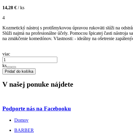
14,28 €
/ ks
4
Kozmetický nástroj s protišmykovou úpravou rukoväti slúži na odstrán
Slúži najmä na profesionálne účely. Pomocou špicatej časti nástroja 
na zmäkčenie komedónov. Vlastnosti: - ideálny na ošetrenie zapálenýc
viac
ks
Pridať do košíka
V našej ponuke nájdete
Podporte nás na Facebooku
Domov
BARBER