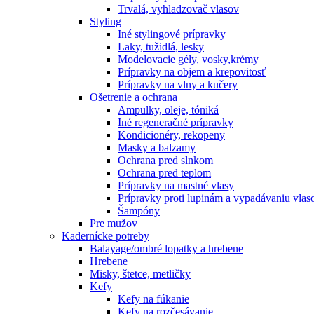
Trvalá, vyhladzovač vlasov
Styling
Iné stylingové prípravky
Laky, tužidlá, lesky
Modelovacie gély, vosky,krémy
Prípravky na objem a krepovitosť
Prípravky na vlny a kučery
Ošetrenie a ochrana
Ampulky, oleje, tóniká
Iné regeneračné prípravky
Kondicionéry, rekopeny
Masky a balzamy
Ochrana pred slnkom
Ochrana pred teplom
Prípravky na mastné vlasy
Prípravky proti lupinám a vypadávaniu vlas
Šampóny
Pre mužov
Kadernícke potreby
Balayage/ombré lopatky a hrebene
Hrebene
Misky, štetce, metličky
Kefy
Kefy na fúkanie
Kefy na rozčesávanie