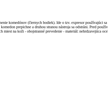
enie komedónov (čiernych bodiek). Ide o tzv. expresor používajúci sa 
sa komedon prepichne a druhou stranou nástroja sa odstráni. Pred použí
h miest na koži - obojstranné prevedenie - materiál: nehrdzavejúca oce