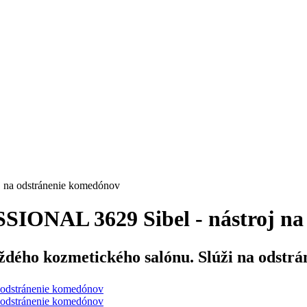
a odstránenie komedónov
L 3629 Sibel - nástroj na o
ého kozmetického salónu. Slúži na odstrán