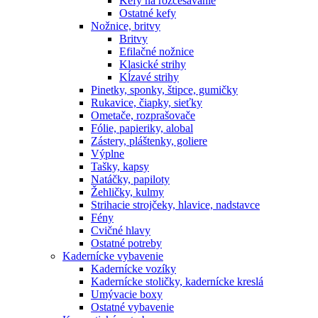
Kefy na rozčesávanie
Ostatné kefy
Nožnice, britvy
Britvy
Efilačné nožnice
Klasické strihy
Kĺzavé strihy
Pinetky, sponky, štipce, gumičky
Rukavice, čiapky, sieťky
Ometače, rozprašovače
Fólie, papieriky, alobal
Zástery, pláštenky, goliere
Výplne
Tašky, kapsy
Natáčky, papiloty
Žehličky, kulmy
Strihacie strojčeky, hlavice, nadstavce
Fény
Cvičné hlavy
Ostatné potreby
Kadernícke vybavenie
Kadernícke vozíky
Kadernícke stoličky, kadernícke kreslá
Umývacie boxy
Ostatné vybavenie