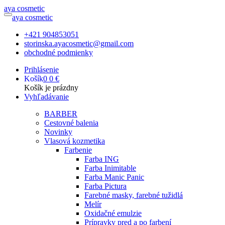
a
ya
c
osmetic
a
ya
c
osmetic
+421 904853051
storinska.ayacosmetic@gmail.com
obchodné podmienky
Prihlásenie
Košík
0
0 €
Košík je prázdny
Vyhľadávanie
BARBER
Cestovné balenia
Novinky
Vlasová kozmetika
Farbenie
Farba ING
Farba Inimitable
Farba Manic Panic
Farba Pictura
Farebné masky, farebné tužidlá
Melír
Oxidačné emulzie
Prípravky pred a po farbení