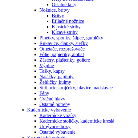
Ostatné kefy
Nožnice, britvy
Britvy
Efilačné nožnice
Klasické strihy
Kĺzavé strihy
Pinetky, sponky, štipce, gumičky
Rukavice, čiapky, sieťky
Ometače, rozprašovače
Fólie, papieriky, alobal
Zástery, pláštenky, goliere
Výplne
Tašky, kapsy
Natáčky, papiloty
Žehličky, kulmy
Strihacie strojčeky, hlavice, nadstavce
Fény
Cvičné hlavy
Ostatné potreby
Kadernícke vybavenie
Kadernícke vozíky
Kadernícke stoličky, kadernícke kreslá
Umývacie boxy
Ostatné vybavenie
Kozmetické potreby