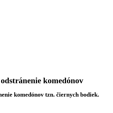
dstránenie komedónov
enie komedónov tzn. čiernych bodiek.