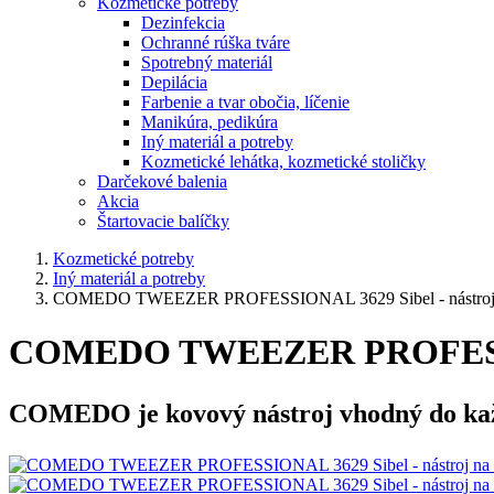
Kozmetické potreby
Dezinfekcia
Ochranné rúška tváre
Spotrebný materiál
Depilácia
Farbenie a tvar obočia, líčenie
Manikúra, pedikúra
Iný materiál a potreby
Kozmetické lehátka, kozmetické stoličky
Darčekové balenia
Akcia
Štartovacie balíčky
Kozmetické potreby
Iný materiál a potreby
COMEDO TWEEZER PROFESSIONAL 3629 Sibel - nástroj n
COMEDO TWEEZER PROFESSIONA
COMEDO je kovový nástroj vhodný do každ