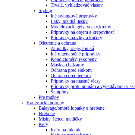
Trvalá, vyhladzovač vlasov
Styling
Iné stylingové prípravky
Laky, tužidlá, lesky
Modelovacie gély, vosky,krémy
Prípravky na objem a krepovitosť
Prípravky na vlny a kučery
Ošetrenie a ochrana
Ampulky, oleje, tóniká
Iné regeneračné prípravky
Kondicionéry, rekopeny
Masky a balzamy
Ochrana pred slnkom
Ochrana pred teplom
Prípravky na mastné vlasy
Prípravky proti lupinám a vypadávaniu vlas
Šampóny
Pre mužov
Kadernícke potreby
Balayage/ombré lopatky a hrebene
Hrebene
Misky, štetce, metličky
Kefy
Kefy na fúkanie