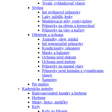
Trvalá, vyhladzovač vlasov
Styling
Iné stylingové prípravky
Laky, tužidlá, lesky
Modelovacie gély, vosky,krémy
Prípravky na objem a krepovitosť
Prípravky na vlny a kučery
Ošetrenie a ochrana
Ampulky, oleje, tóniká
Iné regeneračné prípravky
Kondicionéry, rekopeny
Masky a balzamy
Ochrana pred slnkom
Ochrana pred teplom
Prípravky na mastné vlasy
Prípravky proti lupinám a vypadávaniu
vlasov
Šampóny
Pre mužov
Kadernícke potreby
Balayage/ombré lopatky a hrebene
Hrebene
Misky, štetce, metličky
Kefy
Kefy na fúkanie