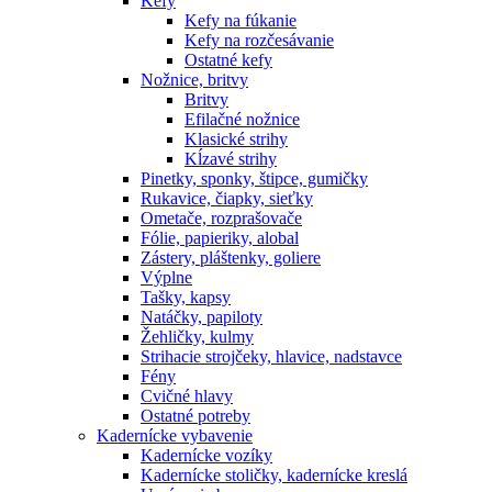
Kefy
Kefy na fúkanie
Kefy na rozčesávanie
Ostatné kefy
Nožnice, britvy
Britvy
Efilačné nožnice
Klasické strihy
Kĺzavé strihy
Pinetky, sponky, štipce, gumičky
Rukavice, čiapky, sieťky
Ometače, rozprašovače
Fólie, papieriky, alobal
Zástery, pláštenky, goliere
Výplne
Tašky, kapsy
Natáčky, papiloty
Žehličky, kulmy
Strihacie strojčeky, hlavice, nadstavce
Fény
Cvičné hlavy
Ostatné potreby
Kadernícke vybavenie
Kadernícke vozíky
Kadernícke stoličky, kadernícke kreslá