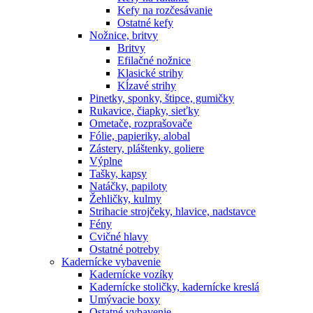
Kefy na rozčesávanie
Ostatné kefy
Nožnice, britvy
Britvy
Efilačné nožnice
Klasické strihy
Kĺzavé strihy
Pinetky, sponky, štipce, gumičky
Rukavice, čiapky, sieťky
Ometače, rozprašovače
Fólie, papieriky, alobal
Zástery, pláštenky, goliere
Výplne
Tašky, kapsy
Natáčky, papiloty
Žehličky, kulmy
Strihacie strojčeky, hlavice, nadstavce
Fény
Cvičné hlavy
Ostatné potreby
Kadernícke vybavenie
Kadernícke vozíky
Kadernícke stoličky, kadernícke kreslá
Umývacie boxy
Ostatné vybavenie