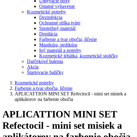
Umývacie boxy
Ostatné vybavenie
Kozmetické potreby
Dezinfekcia
Ochranné rúška tváre
Spotrebný materiál
Depilácia
Farbenie a tvar obočia, líčenie
Manikúra, pedikúra
Iný materiál a potreby
Kozmetické lehátka, kozmetické stoličky
Darčekové balenia
Akcia
Štartovacie balíčky
Kozmetické potreby
Farbenie a tvar obočia, líčenie
APLICATTION MINI SET Refectocil - mini set misiek a
aplikátorov na farbenie obočia
APLICATTION MINI SET
Refectocil - mini set misiek a
aplikátorov na farbenie obočia