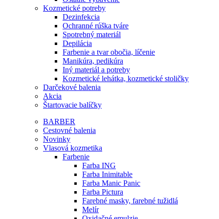
Kozmetické potreby
Dezinfekcia
Ochranné rúška tváre
Spotrebný materiál
Depilácia
Farbenie a tvar obočia, líčenie
Manikúra, pedikúra
Iný materiál a potreby
Kozmetické lehátka, kozmetické stoličky
Darčekové balenia
Akcia
Štartovacie balíčky
BARBER
Cestovné balenia
Novinky
Vlasová kozmetika
Farbenie
Farba ING
Farba Inimitable
Farba Manic Panic
Farba Pictura
Farebné masky, farebné tužidlá
Melír
Oxidačné emulzie