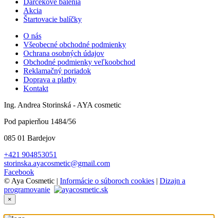
Darčekové balenia
Akcia
Štartovacie balíčky
O nás
Všeobecné obchodné podmienky
Ochrana osobných údajov
Obchodné podmienky veľkoobchod
Reklamačný poriadok
Doprava a platby
Kontakt
Ing. Andrea Storinská - AYA cosmetic
Pod papierňou 1484/56
085 01 Bardejov
+421 904853051
storinska.ayacosmetic@gmail.com
Facebook
© Aya Cosmetic |
Informácie o súboroch cookies
|
Dizajn a
programovanie
×