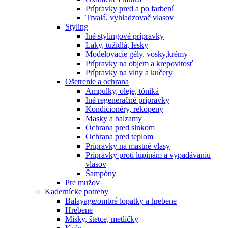
Prípravky pred a po farbení
Trvalá, vyhladzovač vlasov
Styling
Iné stylingové prípravky
Laky, tužidlá, lesky
Modelovacie gély, vosky,krémy
Prípravky na objem a krepovitosť
Prípravky na vlny a kučery
Ošetrenie a ochrana
Ampulky, oleje, tóniká
Iné regeneračné prípravky
Kondicionéry, rekopeny
Masky a balzamy
Ochrana pred slnkom
Ochrana pred teplom
Prípravky na mastné vlasy
Prípravky proti lupinám a vypadávaniu
vlasov
Šampóny
Pre mužov
Kadernícke potreby
Balayage/ombré lopatky a hrebene
Hrebene
Misky, štetce, metličky