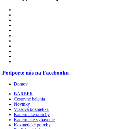
Podporte nás na Facebooku
Domov
BARBER
Cestovné balenia
Novinky
Vlasová kozmetika
Kadernícke potreby
Kadernícke vybavenie
Kozmetické potreby