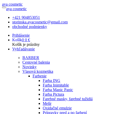
a
ya
c
osmetic
a
ya
c
osmetic
+421 904853051
storinska.ayacosmetic@gmail.com
obchodné podmienky
Prihlásenie
Košík
0
0 €
Košík je prázdny
Vyhľadávanie
BARBER
Cestovné balenia
Novinky
Vlasová kozmetika
Farbenie
Farba ING
Farba Inimitable
Farba Manic Panic
Farba Pictura
Farebné masky, farebné tužidlá
Melír
Oxidačné emulzie
Prípravky pred a po farbení